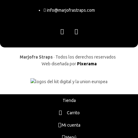
info@marjofrastraps.com
Marjofra Straps
· Todos los derechos reservados
Web diseñada por
Pixerama
Tienda
Carrito
Mi cuenta
Menú