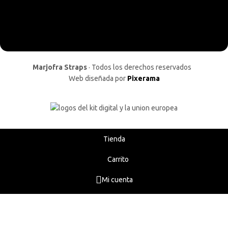
Marjofra Straps
· Todos los derechos reservados
Web diseñada por
Pixerama
Tienda
Carrito
Mi cuenta
Menú
English
(
Inglés
)
Español