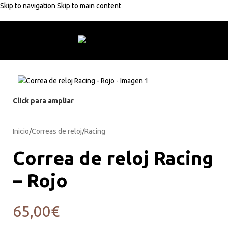
Skip to navigation
Skip to main content
ito
10% de descuento con código:
MARJOFRA
Envío gratuito
Envío gr
Click para ampliar
Inicio
/
Correas de reloj
/
Racing
Correa de reloj Racing
– Rojo
65,00
€