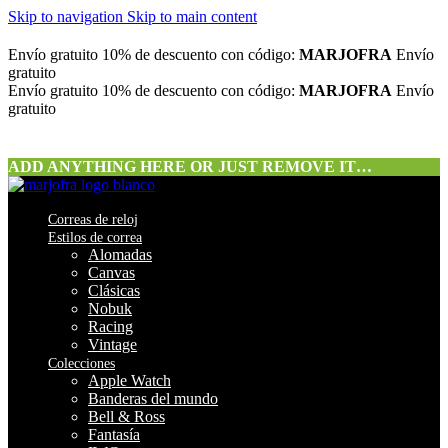
Skip to navigation
Skip to main content
Envío gratuito
10% de descuento con código:
MARJOFRA
Envío
gratuito
Envío gratuito
10% de descuento con código:
MARJOFRA
Envío
gratuito
ADD ANYTHING HERE OR JUST REMOVE IT…
Correas de reloj
Estilos de correa
Alomadas
Canvas
Clásicas
Nobuk
Racing
Vintage
Colecciones
Apple Watch
Banderas del mundo
Bell & Ross
Fantasía