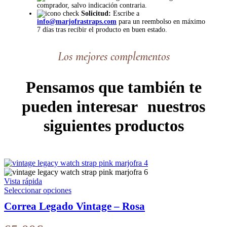
comprador, salvo indicación contraria.
Solicitud:
Escribe a
info@marjofrastraps.com
para un reembolso en máximo
7 días tras recibir el producto en buen estado.
Los mejores complementos
Pensamos que también te
pueden interesar nuestros
siguientes productos
Vista rápida
Este
Seleccionar opciones
producto
Correa Legado Vintage – Rosa
tiene
múltiples
variantes.