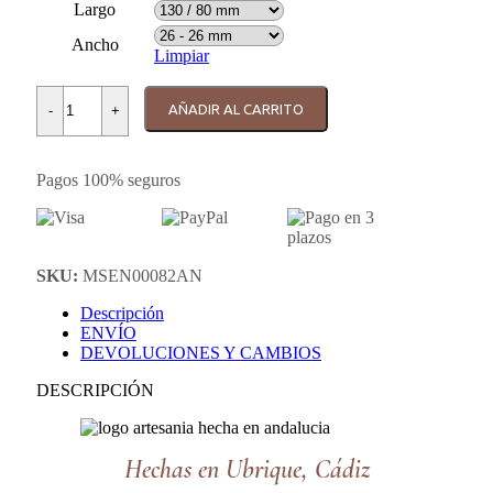
Largo
Ancho
Limpiar
Correa de reloj Nobuk Amarillo cantidad
AÑADIR AL CARRITO
-
+
Pagos 100% seguros
SKU:
MSEN00082AN
Descripción
ENVÍO
DEVOLUCIONES Y CAMBIOS
DESCRIPCIÓN
Hechas en Ubrique, Cádiz