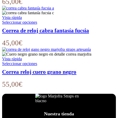
65,00
€
Las
opciones
se
Vista rápida
pueden
Este
Seleccionar opciones
elegir
producto
en
Correa de reloj cabra fantasía fucsia
tiene
la
múltiples
página
variantes.
45,00
€
de
Las
producto
opciones
se
Vista rápida
pueden
Este
Seleccionar opciones
elegir
producto
en
Correa reloj cuero grano negro
tiene
la
múltiples
página
variantes.
55,00
€
de
Las
producto
opciones
se
pueden
elegir
en
Nuestra tienda
la