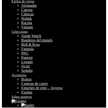
Estilos de correa
Alomadas
Canvas
Clásicas
Nobuk
Racing
Vintage
Colecciones
Apple Watch
Banderas del mundo
Bell & Ross
Fantasía
IWC
Panerai
Legado
Ocuri
Sedalin
Accesorios
Bolsos
Carteras de cuero
Estuches de reloj – Joyeros
Fundas
Sobre nosotros