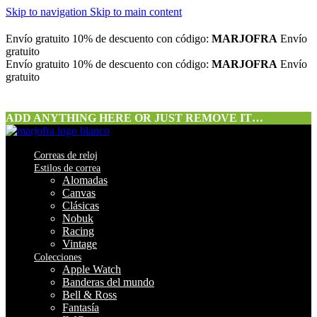
Skip to navigation
Skip to main content
Envío gratuito
10% de descuento con código:
MARJOFRA
Envío
gratuito
Envío gratuito
10% de descuento con código:
MARJOFRA
Envío
gratuito
ADD ANYTHING HERE OR JUST REMOVE IT…
Correas de reloj
Estilos de correa
Alomadas
Canvas
Clásicas
Nobuk
Racing
Vintage
Colecciones
Apple Watch
Banderas del mundo
Bell & Ross
Fantasía