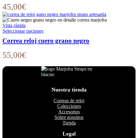
página
variantes.
45,00
€
de
Las
producto
opciones
se
Vista rápida
pueden
Este
Seleccionar opciones
elegir
producto
en
Correa reloj cuero grano negro
tiene
la
múltiples
página
variantes.
55,00
€
de
Las
producto
opciones
se
pueden
elegir
en
Nuestra tienda
la
página
Correas de reloj
de
Colecciones
producto
Accesorios
Sobre nosotros
Tienda
Legal