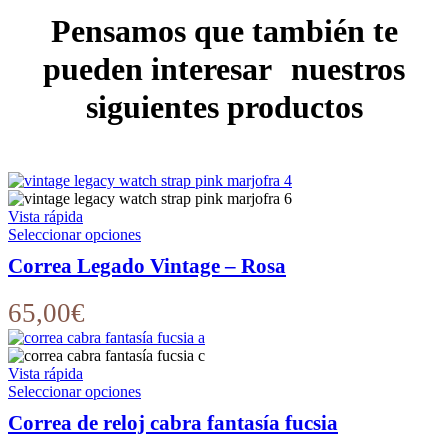
Pensamos que también te
pueden interesar nuestros
siguientes productos
Vista rápida
Este
Seleccionar opciones
producto
Correa Legado Vintage – Rosa
tiene
múltiples
variantes.
65,00
€
Las
opciones
se
Vista rápida
pueden
Este
Seleccionar opciones
elegir
producto
en
Correa de reloj cabra fantasía fucsia
tiene
la
múltiples