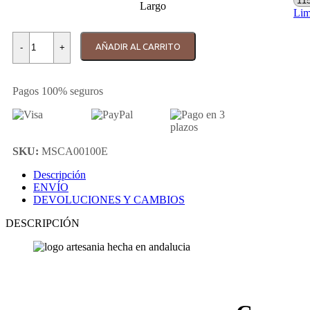
Largo
Lim
Correa fantasía amarilla para Apple Watch cantidad
AÑADIR AL CARRITO
-
+
Pagos 100% seguros
SKU:
MSCA00100E
Descripción
ENVÍO
DEVOLUCIONES Y CAMBIOS
DESCRIPCIÓN