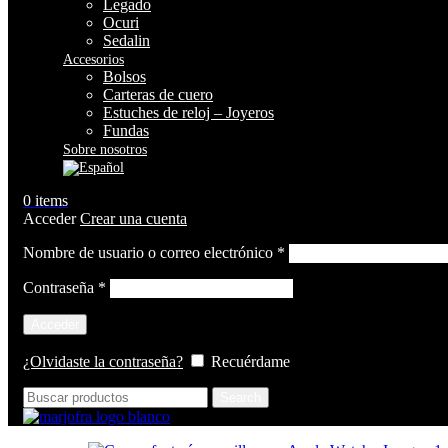
Legado
Ocuri
Sedalin
Accesorios
Bolsos
Carteras de cuero
Estuches de reloj – Joyeros
Fundas
Sobre nosotros
0
items
Acceder
Crear una cuenta
Obligatorio
Nombre de usuario o correo electrónico
*
Obligatorio
Contraseña
*
Acceder
¿Olvidaste la contraseña?
Recuérdame
Search