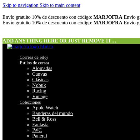
Skip to navigation
Skip to main content
Envío gratuito
10% de descuento con código:
MARJOFRA
Envío gr
Envío gratuito
10% de descuento con código:
MARJOFRA
Envío gr
ADD ANYTHING HERE OR JUST REMOVE IT…
Correas de reloj
Estilos de correa
Alomadas
Canvas
Clásicas
Nobuk
Racing
Vintage
Colecciones
Apple Watch
Banderas del mundo
Bell & Ross
Fantasía
IWC
Panerai