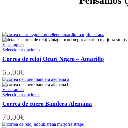
Pensamos q
Vista rápida
Este
Seleccionar opciones
producto
Correa de reloj Ocuri Negro – Amarillo
tiene
múltiples
variantes.
65,00
€
Las
opciones
se
Vista rápida
pueden
Este
Seleccionar opciones
elegir
producto
en
Correa de cuero Bandera Alemana
tiene
la
múltiples
página
variantes.
70,00
€
de
Las
producto
opciones